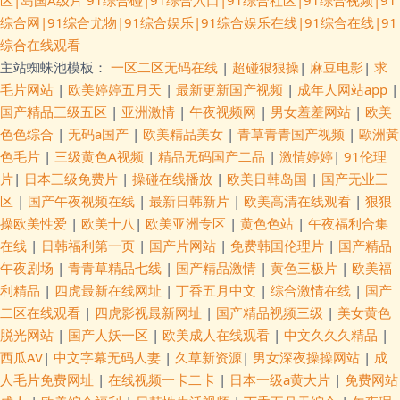
区|岛国A级片
91综合碰|91综合入口|91综合社区|91综合视频|91
综合网|91综合尤物|91综合娱乐|91综合娱乐在线|91综合在线|91
综合在线观看
主站蜘蛛池模板：
一区二区无码在线
|
超碰狠狠操
|
麻豆电影
|
求
毛片网站
|
欧美婷婷五月天
|
最新更新国产视频
|
成年人网站app
|
国产精品三级五区
|
亚洲激情
|
午夜视频网
|
男女羞羞网站
|
欧美
色色综合
|
无码a国产
|
欧美精品美女
|
青草青青国产视频
|
歐洲黃
色毛片
|
三级黄色A视频
|
精品无码国产二品
|
激情婷婷
|
91伦理
片
|
日本三级免费片
|
操碰在线播放
|
欧美日韩岛国
|
国产无业三
区
|
国产午夜视频在线
|
最新日韩新片
|
欧美高清在线观看
|
狠狠
操欧美性爱
|
欧美十八
|
欧美亚洲专区
|
黄色色站
|
午夜福利合集
在线
|
日韩福利第一页
|
国产片网站
|
免费韩国伦理片
|
国产精品
午夜剧场
|
青青草精品七线
|
国产精品激情
|
黄色三极片
|
欧美福
利精品
|
四虎最新在线网址
|
丁香五月中文
|
综合激情在线
|
国产
二区在线观看
|
四虎影视最新网址
|
国产精品视频三级
|
美女黄色
脱光网站
|
国产人妖一区
|
欧美成人在线观看
|
中文久久久精品
|
西瓜AV
|
中文字幕无码人妻
|
久草新资源
|
男女深夜操操网站
|
成
人毛片免费网址
|
在线视频一卡二卡
|
日本一级a黄大片
|
免费网站