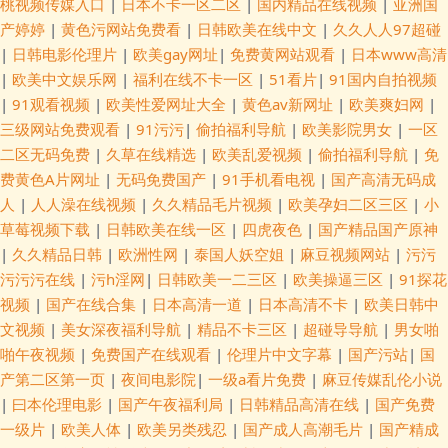
桃视频传媒入口
|
日本不卡一区二区
|
国内精品在线视频
|
亚洲国
产婷婷
|
黄色污网站免费看
|
日韩欧美在线中文
|
久久人人97超碰
|
日韩电影伦理片
|
欧美gay网址
|
免费黄网站观看
|
日本www高清
|
欧美中文娱乐网
|
福利在线不卡一区
|
51看片
|
91国内自拍视频
|
91观看视频
|
欧美性爱网址大全
|
黄色av新网址
|
欧美爽妇网
|
三级网站免费观看
|
91污污
|
偷拍福利导航
|
欧美影院男女
|
一区
二区无码免费
|
久草在线精选
|
欧美乱爱视频
|
偷拍福利导航
|
免
费黄色A片网址
|
无码免费国产
|
91手机看电视
|
国产高清无码成
人
|
人人澡在线视频
|
久久精品毛片视频
|
欧美孕妇二区三区
|
小
草莓视频下载
|
日韩欧美在线一区
|
四虎夜色
|
国产精品国产原神
|
久久精品日韩
|
欧洲性网
|
泰国人妖空姐
|
麻豆视频网站
|
污污
污污污在线
|
污h淫网
|
日韩欧美一二三区
|
欧美操逼三区
|
91探花
视频
|
国产在线合集
|
日本高清一道
|
日本高清不卡
|
欧美日韩中
文视频
|
美女深夜福利导航
|
精品不卡三区
|
超碰导导航
|
男女啪
啪午夜视频
|
免费国产在线观看
|
伦理片中文字幕
|
国产污站
|
国
产第二区第一页
|
夜间电影院
|
一级a看片免费
|
麻豆传媒乱伦小说
|
曰本伦理电影
|
国产午夜福利局
|
日韩精品高清在线
|
国产免费
一级片
|
欧美人体
|
欧美另类残忍
|
国产成人高潮毛片
|
国产精成