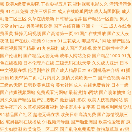
频
欧美A级黄色影院
丁香影视五月花
福利视频电影久久
污污污污免
费
91金典免费
欧美三级日本
成人在线吃瓜网站
成人岛国影院
成人
动漫二区三区
久草在线最新
日韩精品推荐
国产精品一区自拍
男人
天堂
a片123
另类视频欧美
国产在线直播
亚洲卡一卡二
成人在线免
费看黄
操操无码视频
国产高清第一页
91国产在线播放
国产女人夜
夜做
国产在线小视频
91com
91豆花成人
哪里有A片网址
精产国品
香蕉视频国产精品
91九色福利
成人国产无线视
欧美日韩性生活片
国产伦理剧
国产精品无套无码
成年人网站免费
国产精品1000
91九
色在线视频
日本伦理片在线
三级无码在线天堂
久久成人亚洲
日本
中文视频在线
伦理剧推荐
国产成人精品日本
97甜桃品种介绍
91插
插插
欧美SE第二页
毛片内射女
激情另类欧美一二
国产色视频
孕妇
三级av无码
日韩欧美色综合
美女社区成人
在线免费看片
日本一级
国产传媒视频网站
免费观看污网站
最新激情h网站
国产喷浆抽搐
宅
男久久国产精品
国产乱肥老妇
最新福利影院
欧美人妖视频网站
窝
窝午夜理论
久草视频深夜福利
波多野步中文字幕
日韩福利网址导航
91精品国产社区
超碰无码在线
欧美日韩高清免费
国产激情视频三
区
宅男福利在线播放
91视频污导航
国产啪亚洲国
欧美性爱密臀
疯
狂少妇喷潮
欧美肏屄一区二区
国产乱伦免费观看
偷拍草草草
97狠