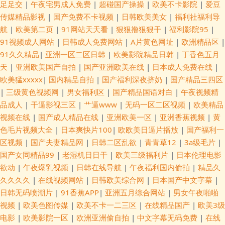
足足交
|
午夜宅男成人免费
|
超碰国产操操
|
欧美不卡影院
|
爱豆
传媒精品影视
|
国产免费不卡视频
|
日韩欧美美女
|
福利社福利导
航
|
欧美第二页
|
91网站天天看
|
狠狠撸狠狠干
|
福利影院95
|
91视频成人网站
|
日韩成人免费网站
|
A片黄色网址
|
欧洲精品区
|
91久久精品
|
亚洲一区二区日韩
|
欧美影院精品日韩
|
丁香色五月
天
|
亚洲欧美国产自拍
|
国产亚洲欧美在线
|
日本成人免费在线
|
欧美猛xxxxx
|
国内精品自拍
|
国产福利深夜挤奶
|
国产精品三四区
|
三级黄色视频网
|
男女福利区
|
国产精品国语对白
|
午夜视频精
品成人
|
干逼影视三区
|
艹逼www
|
无码一区二区视频
|
欧美精品
视频在线
|
国产成人精品在线
|
亚洲欧美一区
|
亚洲香蕉视频
|
黄
色毛片视频大全
|
日本爽快片100
|
欧欧美日逼片播放
|
国产福利一
区视频
|
国产夫妻精品网
|
日韩二区乱欲
|
青青草12
|
3a级毛片
|
国产女同精品99
|
老湿机日日干
|
欧美三级福利片
|
日本伦理电影
欲动
|
午夜爆乳视频
|
日韩在线导航
|
午夜福利国内偷拍
|
精品久
久久久久
|
在线视频网站
|
日韩欧美综合网
|
日本国产中文字幕
|
日韩无码喷潮片
|
91香蕉APP
|
亚洲五月综合网站
|
男女午夜啪啪
视频
|
欧美色图传媒
|
欧美不卡一二三区
|
在线精品国产
|
欧美3级
电影
|
欧美影院一区
|
欧洲亚洲偷自拍
|
中文字幕无码免费
|
在线