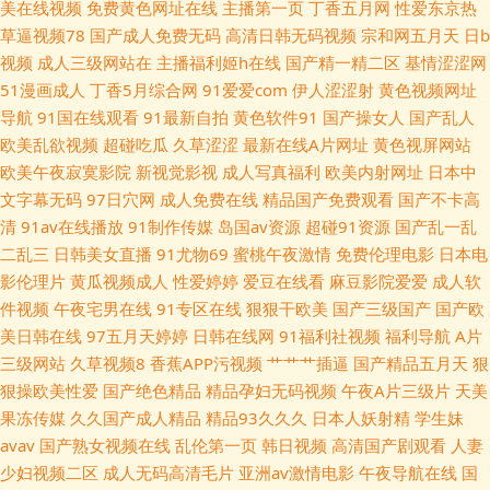
美在线视频
免费黄色网址在线
主播第一页
丁香五月网
性爱东京热
国产综合新艹屄片 豆花社区久久 国产成人精品一区 黑人黑人操妇女BB 美女
草逼视频78
国产成人免费无码
高清日韩无码视频
宗和网五月天
日b
视频
成人三级网站在
主播福利姬h在线
国产精一精二区
基情涩涩网
91香蕉 九色国产夫妻九色 久久国产精品伦子伦 黑丝国产在线 福利社自拍
51漫画成人
丁香5月综合网
91爱爱com
伊人涩涩射
黄色视频网址
导航
91国在线观看
91最新自拍
黄色软件91
国产操女人
国产乱人
800 岛国肏屄 国产a91av 青青草社区成人在线 91永久免费视频 极品探花网
欧美乱欲视频
超碰吃瓜
久草涩涩
最新在线A片网址
黄色视屏网站
欧美午夜寂寞影院
新视觉影视
成人写真福利
欧美内射网址
日本中
91成人tv 日韩鲁丝无码 91深夜福利网站 日韩第3页 91伦理 国产看看91 亚州
文字幕无码
97日穴网
成人免费在线
精品国产免费观看
国产不卡高
清
91av在线播放
91制作传媒
岛国av资源
超碰91资源
国产乱一乱
日韩视频 玖玖精爱爱 91海角在线观看网址 久久八区九区十区 欧美一页久久
二乱三
日韩美女直播
91尤物69
蜜桃午夜激情
免费伦理电影
日本电
影伦理片
黄瓜视频成人
性爱婷婷
爱豆在线看
麻豆影院爱爱
成人软
91麻豆视频蜜桃 国产成人一区二 日韩三四五区 日韩精品久久 五月丁香六月
件视频
午夜宅男在线
91专区在线
狠狠干欧美
国产三级国产
国产欧
美日韩在线
97五月天婷婷
日韩在线网
91福利社视频
福利导航
A片
婷图片 国产原创在线五区 香蕉黄色免费网站 wwwAV影音先锋 青草社区在线
三级网站
久草视频8
香蕉APP污视频
艹艹艹插逼
国产精品五月天
狠
狠操欧美性爱
国产绝色精品
精品孕妇无码视频
午夜A片三级片
天美
夜夜涩日韩好涩夜夜撸 伊人9草在线 97色色资源总站 91交配视频 国产精品
果冻传媒
久久国产成人精品
精品93久久久
日本人妖射精
学生妹
avav
国产熟女视频在线
乱伦第一页
韩日视频
高清国产剧观看
人妻
一二三区啪啪 91福利视频网址 www97大香蕉 精品91 亚洲天堂BT 91看频
少妇视频二区
成人无码高清毛片
亚洲av激情电影
午夜导航在线
国