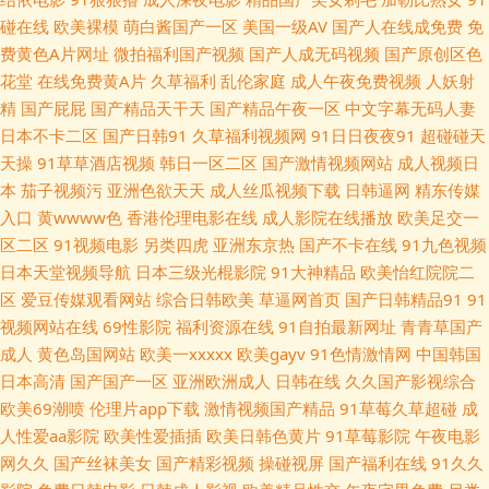
三 超碰97欧美 91社抖音在线 91色免费在线观看 91大神福利 性交生活片 亚
碰在线
欧美裸模
萌白酱国产一区
美国一级AV
国产人在线成免费
免
费黄色A片网址
微拍福利国产视频
国产人成无码视频
国产原创区色
洲色无码中文 四虎国产精品色色av 91茄子网站 国产毛片不卡 久久成人资源
花堂
在线免费黄A片
久草福利
乱伦家庭
成人午夜免费视频
人妖射
精
国产屁屁
国产精品天干天
国产精品午夜一区
中文字幕无码人妻
网 国产精品49 成人伊人9 91无码精品入口竹菊 97超碰网 91社区免费 91豆
日本不卡二区
国产日韩91
久草福利视频网
91日日夜夜91
超碰碰天
天操
91草草酒店视频
韩日一区二区
国产激情视频网站
成人视频日
花视频社区入口 91纪元 91成人TS人妖另类 亚洲九一 日韩亚洲综合在线 色
本
茄子视频污
亚洲色欲天天
成人丝瓜视频下载
日韩逼网
精东传媒
入口
黄wwww色
香港伦理电影在线
成人影院在线播放
欧美足交一
拉拉视频 欧美四级电影在线观看 九区婷婷色色导航 国产av自拍资源网站 东
区二区
91视频电影
另类四虎
亚洲东京热
国产不卡在线
91九色视频
日本天堂视频导航
日本三级光棍影院
91大神精品
欧美怡红院院二
京热AV导航久久 99久久精品无码 91黄站入口 91cn在线视频 影音先锋三级
区
爱豆传媒观看网站
综合日韩欧美
草逼网首页
国产日韩精品91
91
视频网站在线
69性影院
福利资源在线
91自拍最新网址
青青草国产
网络 婷婷国产福利 欧美亚洲麻豆 久草在线 另类专区综合欧美 国产精品永久
成人
黄色岛国网站
欧美一xxxxx
欧美gayv
91色情激情网
中国韩国
日本高清
国产国产一区
亚洲欧洲成人
日韩在线
久久国产影视综合
岛国福利动作网站 95热艹 91免费小网站 91视频色中色 91黄页字幕网 亚洲
欧美69潮喷
伦理片app下载
激情视频国产精品
91草莓久草超碰
成
人性爱aa影院
欧美性爱插插
欧美日韩色黄片
91草莓影院
午夜电影
色图90p 日韩欧美成人网址 四虎网扯 欧美日韩色图成人网 久草免费性爱视
网久久
国产丝袜美女
国产精彩视频
操碰视屏
国产福利在线
91久久