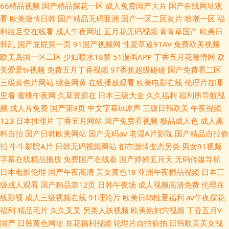
66精品视频
国产精品探花一区
成人免费国产大片
国产在线网址观
看
欧美激情日韩
国产精品无码亚洲
国产一区二区黄片
喷潮一区
福
利姬足交在线看
成人午夜网址
五月花无码视频
青青草国产
欧美日
韩乱
国产屁屁第一页
91国产视频网
性爱草逼91AV
免费欧美视频
欧美岛国一区二区
少妇喷水18禁
51漫画APP
丁香五月花激情网
欧
美爱爱tv视频
免费五月丁香视频
97香蕉超级碰碰
国产免费看二区
三级黄色片网站
综合网黄
在线播放观看
欧美电影在线
伦理片在哪
里看
蜜桃午夜网
久草资源在
日本三级大全
久久福利
福利所导航视
频
成人片免费
国产第9页
中文字幕bt原声
三级日韩欧美
午夜视频
123
日本推理片
丁香五月网站
国产免费看视频
极品成人色
成人黑
料自拍
国产日韩欧美网站
国产无码av
老湿A片影院
国产精品自拍偷
拍
牛牛影院A片
日韩无码视频网站
都市激情变态另类
男女91视频
字幕在线精品播放
免费国产在线看
国产婷婷五月天
无码传媒导航
日本电影伦理
国产午夜高清
美女黄色18
亚洲午夜精品视频
日本三
级成人观看
国产精品第12页
日韩午夜场
成人视频高清免费
伦理在
线影视
成人三级视频在线
91理论片
欧美日韩性爱福利
av午夜探花
福利
精品毛片
久久叉叉
另类人妖视频
欧美熟妇穴视频
丁香五月V
国产
日韩黄色网址
豆花福利视频
轮理片自拍偷拍
日韩欧美美女视