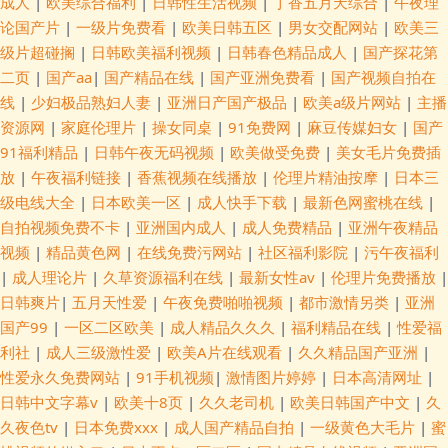
成人
|
欧美综合福利
|
日韩性生活视频
|
丁香五月天综合
|
午夜理
论国产片
|
一级片免费看
|
欧美日韩五区
|
男女交配网站
|
欧美三
级片超碰搁
|
日韩欧美福利视频
|
日韩春色精品成人
|
国产探花第
二页
|
国产aa
|
国产精品在线
|
国产亚洲免费看
|
国产视频自拍在
线
|
少妇极品熟妇人妻
|
亚洲日产国产极品
|
欧美a级片网站
|
主播
资源网
|
家庭伦理片
|
操女同桌
|
91免费网
|
麻豆传媒妇女
|
国产
91福利精品
|
日韩午夜无码视频
|
欧美做受免费
|
美女毛片免费插
放
|
午夜福利链接
|
香蕉视频在线播放
|
伦理片精油按摩
|
日本三
级电线大全
|
日本欧美一区
|
成人快手下载
|
最新色网蜜桃在线
|
自拍视频免费不卡
|
亚洲国内成人
|
成人免费精品
|
亚洲午夜精品
视频
|
精品黄色网
|
在线免费污网站
|
社区福利影院
|
污午夜福利
|
成人理论片
|
久草资源福利在线
|
最新女性av
|
伦理片免费播放
|
日韩爽片
|
五月天性爱
|
午夜免费啪啪视频
|
都市激情另类
|
亚洲
国产99
|
一区二区欧美
|
成人精品久久久
|
福利精品在线
|
性爱福
利社
|
成人三级激性爱
|
欧美A片在线观看
|
久久精品国产亚洲
|
性爱永久免费网站
|
91手机视频
|
激情图片婷婷
|
日本高清网址
|
日韩中文字幕v
|
欧美十8页
|
久久老司机
|
欧美日韩国产中文
|
久
久夜色tv
|
日本免费xxx
|
成人国产精品自拍
|
一级黄色大毛片
|
蜜