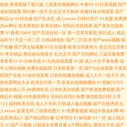
狠插
香蕉视频下载污版
三级黄色视频网址
午夜99
91日逼视频
国产
成在线观看
萌白酱一线天
乱伦五月天婷婷
美腿丝袜在线观看
国产
精品3p
91综合碰
国产乱女乱
成人xxxxx
日韩伦理片
91色爱
免费黄
色av网址
欧美肥老妇
欧美在线tv
加勒比在线视屏
国产美女在线免
费
91香蕉污APP
国产高清自拍一区
第一页草草影院
韩日成人
精品
福利
91天堂一区二区
日韩a级电影
国产二区高清
国产www视频
国
产粉嫩
国产男女猛视频
91社在线看
欧美日韩黄色片
变态另态另类2
91李宗精品
黑丝袜自慰喷水
乱伦五月
国产无码网站
三级无毒免费
青青草51
91丝袜在线
91九色在线观看
91插
成人中文字幕免费
成
年人网站视频
免费在线影院
日本欧美第一页
国产ts在线观看
午夜影
院国产在线
91操在线观看
日韩在线播放视频
成人大片一级天天
内
射性爱网址大全
欧美社区第一页
欧美在线视频播放
91视频污污污
超碰在线公开
AV蜜桃吃瓜
日本欧美在线看
国产精选免费视频
国产
精品91视频
69热最新网址
无码白丝强行免费
激情影院日韩
久草
123
福利欧美在线
成人片无码
日韩成人极品视频
国产在线诱惑
乱
人xxxxx
超黄无码
三级黄色图片
91免费看视频
精品午夜福利网
精
品亚洲成a人
国产精品萌白酱
日本理论
91操电影
91一区
成人精品
无
91国产小视频
日韩美女免费直播
A片网站网址
激情文学色
国产