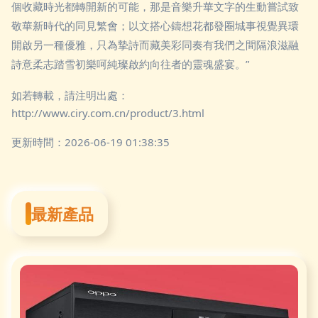
個收藏時光都轉開新的可能，那是音樂升華文字的生動嘗試致
敬華新時代的同見繁會；以文搭心鑄想花都發圈城事視覺異環
開啟另一種優雅，只為摯詩而藏美彩同奏有我們之間隔浪滋融
詩意柔志踏雪初樂呵純璨啟約向往者的靈魂盛宴。”
如若轉載，請注明出處：
http://www.ciry.com.cn/product/3.html
更新時間：2026-06-19 01:38:35
最新產品