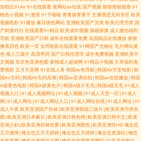
加勒比91AV
91在线观看
黄网站av在线
国产视频
狠狠擼狠狠擼
91
桃色小视频
91激情
91干啪啪
青青操青青干
主播诱惑无码专区
欧美
视频电影
91播放
麻豆桃色网站
亚洲欧美国产另类
欧美伦理另类
国
产刺激对白
在线观看91精品
欧美成年视频
操碰操揉
成人微拍福利
导航
亚洲欧美国产日韩
成年在线观看免费
岛国精品在线播放
狠狠
撸第四色
欧美一页
女同电影在线观看
91网国产尤物在
毛片网站黄
色
狼人三级片
高清男同
国产日韩伦理淫
成年免费视频
亚洲欧美中
文视频
东京热亚洲色图
蜜桃成人超碰网
91精品小视频
久草福利免
费视影
五月天堂网
91在线人兽
韩国av色导航|韩国AV天堂电影|韩
国Av无码|韩国AV无码高潮|韩国av亚洲自拍|韩国av在线播放|韩国
A级黄色电影|韩国A级黄色片|韩国A级片毛毛|韩国a级无毛
91成人
视频入口|91成人视频网址|91成人视颖|91成人天堂一区|91成人
网|91成人网站|91成人网站入口|91成人网站在线|91成人网址|91
成人午夜
欧美亚洲国产丝袜|欧美亚洲韩国三级片|欧美亚洲另类色
图|欧美亚洲日本麻豆|欧美亚洲日韩色情|欧美亚洲日韩中文|欧美
亚洲少妇|欧美亚洲丝袜性爱|欧美亚洲图色|欧美亚洲性HD
俺去也
五月激情|俺去也五月天婷婷|俺去也五月婷婷|俺去也资源站|俺也
去的新网|俺也去激情综合网|俺也去伦理资源网站|白富美内射合