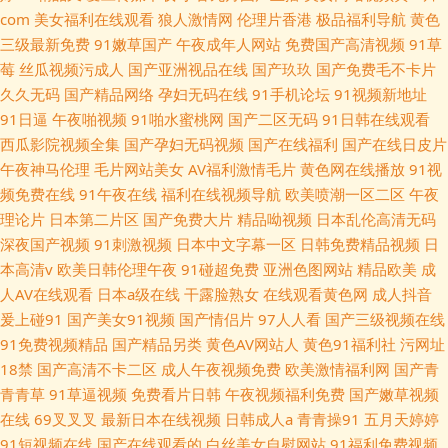
com
美女福利在线观看
狼人激情网
伦理片香港
极品福利导航
黄色
三级最新免费
91嫩草国产
午夜成年人网站
免费国产高清视频
91草
莓
丝瓜视频污成人
国产亚洲视品在线
国产玖玖
国产免费毛不卡片
久久无码
国产精品网络
孕妇无码在线
91手机论坛
91视频新地址
91日逼
午夜啪视频
91啪水蜜桃网
国产二区无码
91日韩在线观看
西瓜影院视频全集
国产孕妇无码视频
国产在线福利
国产在线日皮片
午夜神马伦理
毛片网站美女
AV福利激情毛片
黄色网在线播放
91视
频免费在线
91午夜在线
福利在线视频导航
欧美喷潮一区二区
午夜
理论片
日本第二片区
国产免费大片
精品呦视频
日本乱伦高清无码
深夜国产视频
91刺激视频
日本中文字幕一区
日韩免费精品视频
日
本高清v
欧美日韩伦理午夜
91碰超免费
亚洲色图网站
精品欧美
成
人AV在线观看
日本a级在线
干露脸熟女
在线观看黄色网
成人抖音
爰上碰91
国产美女91视频
国产情侣片
97人人看
国产三级视频在线
91免费视频精品
国产精品另类
黄色AV网站人
黄色91福利社
污网址
18禁
国产高清不卡二区
成人午夜视频免费
欧美激情福利网
国产青
青青草
91草逼视频
免费看片日韩
午夜视频福利免费
国产嫩草视频
在线
69叉叉叉
最新日本在线视频
日韩成人a
青青操91
五月天婷婷
91短视频在线
国产在线观看的
白丝美女自慰网站
91福利免费视频