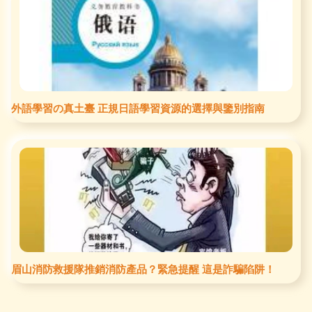
外語學習の真土臺 正規日語學習資源的選擇與鑒別指南
眉山消防救援隊推銷消防產品？緊急提醒 這是詐騙陷阱！