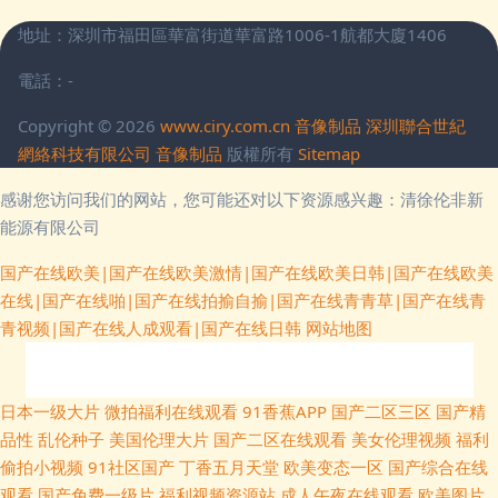
地址：深圳市福田區華富街道華富路1006-1航都大廈1406
電話：-
Copyright © 2026
www.ciry.com.cn
音像制品
深圳聯合世紀
網絡科技有限公司
音像制品
版權所有
Sitemap
感谢您访问我们的网站，您可能还对以下资源感兴趣：清徐伦非新
能源有限公司
国产在线欧美|国产在线欧美激情|国产在线欧美日韩|国产在线欧美
在线|国产在线啪|国产在线拍揄自揄|国产在线青青草|国产在线青
青视频|国产在线人成观看|国产在线日韩
网站地图
福利姬网站在线观看 香蕉怡人Av网 一级欧美 午夜色网站 欧美性爱亚洲 激情
日本一级大片
微拍福利在线观看
91香蕉APP
国产二区三区
国产精
品性
乱伦种子
美国伦理大片
国产二区在线观看
美女伦理视频
福利
图区亚洲欧美日韩 韩日无码av 丁香婷婷综合激情 AV无玛黑色丝袜福利 99热
偷拍小视频
91社区国产
丁香五月天堂
欧美变态一区
国产综合在线
观看
国产免费一级片
福利视频资源站
成人午夜在线观看
欧美图片