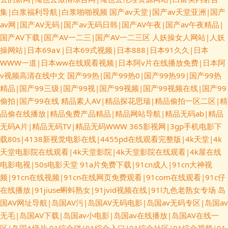
集|白浆福利导航|白浆啪啪视频
国产av天堂|国产av天堂亚洲|国产
av网|国产AV无码|国产av无码日韩|国产AV午夜|国产av午夜精品|
国产AV下载|国产AV一二三|国产AV一二三区
人妖操女人网站|人妖
操网站|日本69a∨|日本69式视频|日本888|日本91久久|日本
WWW一道|日本ww在线观看视频|日本阿v片在线播放免费|日本阿
v视频高清在线中文
国产99热|国产99热0|国产99热99|国产99热
精品|国产99三级|国产99视|国产99视频|国产99视频在线|国产99
偷拍|国产99在线
精品素人AV|精品探花思瑞|精品偷拍一区二区|精
品偷在线播放|精品兔费产品精品|精品网站导航|精品无码ab|精品
无码A片|精品无码TV|精品无码WWW
365影视网|3gp手机电影下
载80s|4138新视觉电影在线|4455pd在线观看完整版|4k天堂|4k
天堂电影院在线观看|4k天堂影院|4k天堂影院在线观看|4k屋在线
电影电视|50s电影天堂
91a片免费下载|91cn成人|91cn大神视
频|91cn在线视频|91cn在线网页免费观看|91com在线观看|91c仔
在线播放|91jiuse蝌蚪熟女|91jvid视频在线|91l九色老熟女专场
岛
国AV网址导航|岛国AV污|岛国AV无码电影|岛国av无码专区|岛国av
无毛|岛国AV下载|岛国av小电影|岛国av在线播放|岛国AV在线一