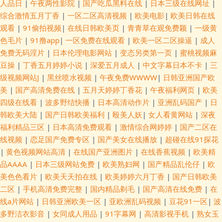
人品日
|
午夜两性影院
|
国产吃瓜黑料在线
|
日本三级在线网址
|
综合激情五月丁香
|
一区二区高清视频
|
欧美电影
|
欧美日韩在线
观看
|
91偷拍视频
|
在线日韩欧美页
|
青青草在观免费颖
|
一级黄
色毛片
|
91撸app
|
一区免费在线观看
|
欧美一区二区操逼
|
成人
免费无码淫片
|
日本伦理电影网站
|
变态另类第一页
|
蜜桃视频麻
豆操
|
丁香五月婷婷小说
|
深爱五月成人
|
中文字幕日本不卡
|
三
级视频网站J
|
黑丝喷水视频
|
午夜免费WWWW
|
日韩亚洲国产欧
美
|
国产高清免费在线
|
五月天婷婷丁香花
|
午夜福利网页
|
欧美
四级在线看
|
波多野结快播
|
日本高清动作片
|
亚洲乱码国产
|
日
韩欧美大陆
|
国产日韩欧美福利
|
殴美人妖
|
女人看黄网站
|
深夜
福利精品三区
|
日本高清免费观看
|
激情综合网婷婷
|
国产二区在
线视频
|
恋足国产免费专区
|
国产美女在线播放
|
超碰在线91探花
|
黄色视频网站高清
|
在线国产亚洲图片
|
在线香蕉视频
|
欧美精
品AAAA
|
日本三级网站免费
|
欧美熟妇网
|
国产精品乱伦仔
|
欧
美色色看片
|
欧美天天拍在线
|
欧美婷婷六月丁香
|
国产日韩欧美
二区
|
手机高清免费完整
|
国内精品剃毛
|
国产高清在线免费
|
在
线a片网站
|
日韩亚洲欧美一区
|
亚欧洲乱码视频
|
豆花91一区
|
波
多野洁衣影音
|
女同成人用品
|
91字幕网
|
高清影视手机
|
熟女玉