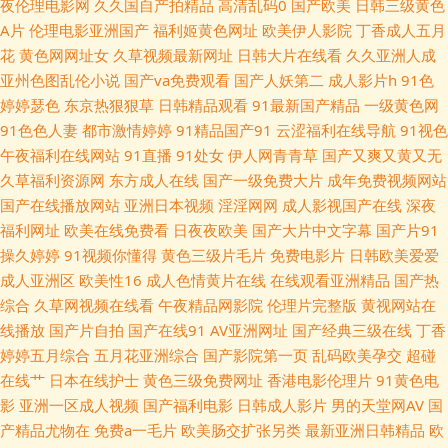
夜伦理电影网
久久国自产拍精品
高清乱码0
国产欧美
日韩三级黄色
脸 91社区免费1区二区 91国产视频在线观看 1024手机片91 91啦中文在线播
A片
伦理电影亚洲国产
福利姬黄色网址
欧美伊人影院
丁香成人五月
花
黄色网网址女
久草视频最新网址
日韩大片在线看
久久亚洲人成
放 91海角社区视频 宅男宅女AV导航 影音先锋资源AV站 亚洲瑟瑟璐璐 影音
亚州色图乱伦小说
国产va免费观看
国产人妖第二
成人影片h
91色
婷婷瑟色
东京热狠狠草
日韩精品观看
91最新国产精品
一级黄色网
AV伦理强姦大片 九九热导航 影音先锋中文字幕无码 伊人开心网221 女优电
91色色人妻
都市激情婷婷
91精品国产91
云涩福利在线导航
91视色
午夜福利在线网站
91直播
91处女
伊人网青青草
国产又爽又黄又无
影 色色艹穴逼色色 日韩免费成人黄色网址 午夜伦伦剧场 色色社区日韩AV 欧
久草福利资源网
东方成人在线
国产一级免费大片
成年免费视频网站
国产在线播放网站
亚洲日本视频
淫淫网网
成人影视国产在线
深夜
美一区二区三区啪啪 玖玖视频黄色 日韩A∨ 日韩一二AV 欧美色图主播福利
福利网址
欧美在线免费看
日夜夜欧美
国产大片中文字幕
国产片91
操久婷婷
91视频你懂得
黄色三级片毛片
免费电影片
日韩欧美爱爱
久久国产精品熟女 久久嫩草精品在线观看 久草资源免费福利网站 国产久久
成人亚洲区
欧美性16
成人色情黄片在线
在线观看亚洲精品
国产热
综合
久草网视频在线看
午夜精品网影院
伦理片完整版
黄视网站在
青草 岛国肏屄 国产原创精品自拍 夜色资源导航 污视频在线观看网址 五月天
线播放
国产片自拍
国产在线91
AV亚洲网址
国产经典三级在线
丁香
婷婷五月综合
五月花亚洲综合
国产影院第一页
乱码欧美孕交
超碰
久久影院 亚欧成人毛片 色情99 日韩视频中文字幕 欧美黑人性爱o 日日网站
在线艹
日本在线护士
黄色三级免费网址
香港电影伦理片
91黄色电
影
亚洲一区成人视频
国产福利电影
日韩成人影片
男的天堂网AV
国
婷婷日夜宗 日韩美女电影 欧美成人网在线 欧美极品另类 久久精品偷拍视频
产精品尤物在
免费a一毛片
欧美肠交扩张另类
最新亚洲日韩精品
欧