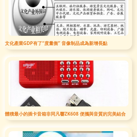
文化產業GDP有了“度量衡” 音像制品成為新增長點
體積最小的插卡音箱非同凡響ZK608 便攜與音質的完美結合