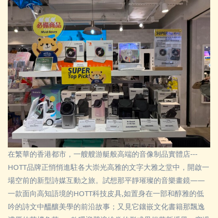
在繁華的香港都市，一艘艘游艇般高端的音像制品實體店---
HOTT品牌正悄悄進駐各大崇光高雅的文字大雅之堂中，開啟一
場空前的新型詩媒互動之旅。試想那平靜璀璨的音樂畫鏡——
一款面向高知語境的HOTT科技皮具,如置身在一部和醇雅的低
吟的詩文中醞釀美學的前沿故事；又見它鑲嵌文化書籍那飄逸