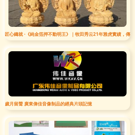
匠心鑄就 ·《純金箔押不動明王》｜牧田秀云21年雅虎實績，傳
歲月留聲 廣東偉佳音像制品的經典片頭記憶