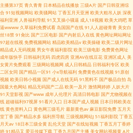
主播第37页
青久青青
日本精品在线播放
三级A片
国产日韩亚洲综
合
91短视频网站
欧美骚网站
丁香五月天亚洲
欧美大粗吊人妖
深夜
福利亚洲
人兽福利导航
91叉叉操小骚逼
成人18视频
欧美大鸡吧
草
逼wwww
久草福利免费试看
岛国国产在线
91人人超碰青青
美女白
丝18禁
91肏比
国产三区电影
国产内射后入在线
黄色网址网站网址
97超在线视
免费视频网站
精品欧美精品v
欧美操碰
欧美二级片网址
精品成人无码视频
男女午夜福利影院
欧美三级电影
免费黄色网址
成年版快手
日韩福利无码
四虎四房
亚洲AV在线豆花
亚洲区成人
美
女黄片免费观看
三级网站视频网
成人日韩精品
日韩福利专区
欧美
二区女同
国产精品一区91
小x导航福利
免费黄色在线视频
91原创
视频
欧美日韩小视频
国产成人在线无码
91黑料不
国产极品自拍
岛
国最大色网站
精品无码国产二品
欧美一及片
激情网婷婷
人妖大片
91天堂影视
国产www
成年人伦理片
高清日韩电影
国产尤物视频在
线
超碰福利97视屏
91看片入口
日本国产成人视频
日本日韩欧美在
线
黄色资料入口
黄色网三级毛片
最新黄色av
麻豆影院免费
五月天
堂丁香
国产精品水多
福利所导航
三级视频网站J
51福利影院
丁香五
月天av
18日本三级全黄
乱伦天堂
国产在线短视频
丁香五月丁香婷
婷
91精品又
爱豆传媒下载
丁香九月国产主播
美女网站视频黄
A片