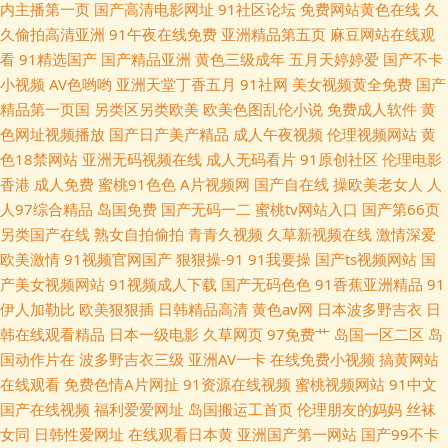
内主播第一页
国产高清电影网址
91社区论坛
免费网站黄色在线
久
超碰偷拍 青青草大香蕉伊人av 91麻豆精品传媒国 91国产白丝 日本福利社12
久偷拍高清亚洲
91午夜在线免费
亚洲精品第五页
麻豆网站在线观
看
91精选国产
国产精品亚洲
黄色三级成年
五月天婷婷爱
国产不卡
区 91婷婷西瓜 蜜桃999AV线 91看片婬黄大片在看 狼人干综合色网 91国内
小视频
AV色哟哟
亚洲天堂丁香五月
91社网
美女视频黄全免费
国产
精品第一页国
另类区另类欧美
欧美色图乱伦小说
免费成人软件
黄
香蕉 日韩a片二区 91狼人资源 高清无码不卡AV网站 人妻操人人 影音先锋亚
色网址视频播放
国产日产美产精品
成人午夜视频
伦理视频网站
黄
色18禁网站
亚洲无码视频在线
成人无码看片
91原创社区
伦理电影
洲色图网 92视频国产 久草免费资源站 91网站网址 久久在线蜜桃 91se在线
香港
成人免费
蜜桃91色色
A片视频网
国产自在线
操欧美老女人
人
人97综合精品
岛国免费
国产无码一二
蜜桃tv网站入口
国产第66页
观看 欧美久久 香蕉伊在线 无码网止三级 少妇主播激情在线 午夜福利电源 影
另类国产在线
熟女自拍偷拍
青青久视频
久草新视频在线
激情深爱
欧美激情
91视频官网国产
狠狠操-91
91我要操
国产ts视频网站
国
音先锋中文字幕av 影音先锋日韩资源网 亚洲精品影音先锋 午夜免费网站
产美女视频网站
91视频成人下载
国产无码色色
91香蕉亚洲精品
91
伊人加勒比
欧美狠狠插
日韩精品高清
黄色av网
日本波多野吉衣
日
韩在线观看精品
日本一级电影
久草网页
97免费艹
岛国一区二区
岛
国动作片在
波多野吉衣三级
亚洲AV一卡
在线免费小视频
搞黄网站
在线观看
免费色情A片网扯
91资源在线视频
蜜桃视频网站
91中文
国产在线视频
福利爱爱网址
岛国搬运工首页
伦理朋友的妈妈
丝袜
女同
日韩性爱网址
在线观看日本黄
亚洲国产第一网站
国产99不卡