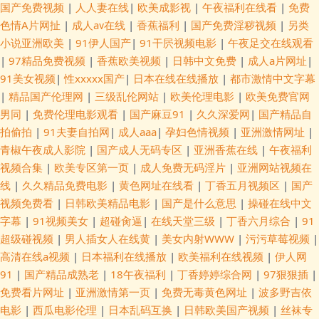
国产免费视频
|
人人妻在线
|
欧美成影视
|
午夜福利在线看
|
免费
色情A片网扯
|
成人aⅴ在线
|
香蕉福利
|
国产免费淫秽视频
|
另类
小说亚洲欧美
|
91伊人国产
|
91干屄视频电影
|
午夜足交在线观看
|
97精品免费视频
|
香蕉欧美视频
|
日韩中文免费
|
成人a片网址
|
91美女视频
|
性xxxxx国产
|
日本在线在线播放
|
都市激情中文字幕
|
精品国产伦理网
|
三级乱伦网站
|
欧美伦理电影
|
欧美免费官网
男同
|
免费伦理电影观看
|
国产麻豆91
|
久久深爱网
|
国产精品自
拍偷拍
|
91夫妻自拍网
|
成人aaa
|
孕妇色情视频
|
亚洲激情网址
|
青椒午夜成人影院
|
国产成人无码专区
|
亚洲香蕉在线
|
午夜福利
视频合集
|
欧美专区第一页
|
成人免费无码淫片
|
亚洲网站视频在
线
|
久久精品免费电影
|
黄色网址在线看
|
丁香五月视频区
|
国产
视频免费看
|
日韩欧美精品电影
|
国产是什么意思
|
操碰在线中文
字幕
|
91视频美女
|
超碰肏逼
|
在线天堂三级
|
丁香六月综合
|
91
超级碰视频
|
男人插女人在线黄
|
美女内射WWW
|
污污草莓视频
|
高清在线a视频
|
日本福利在线播放
|
欧美福利在线视频
|
伊人网
91
|
国产精品成熟老
|
18午夜福利
|
丁香婷婷综合网
|
97狠狠插
|
免费看片网址
|
亚洲激情第一页
|
免费无毒黄色网址
|
波多野吉依
电影
|
西瓜电影伦理
|
日本乱码互换
|
日韩欧美国产视频
|
丝袜专