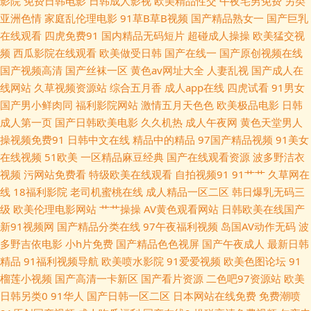
影院
免费日韩电影
日韩成人影视
欧美精品性交
午夜宅男免费
另类
频 国产无人区大片 东京热人与兽一线天 91综合日韩蜜桃 91換覺 亚洲日韩肏
亚洲色情
家庭乱伦理电影
91草B草B视频
国产精品熟女一
国产巨乳
在线观看
四虎免费91
国内精品无码短片
超碰成人操操
欧美猛交视
屄视频 91com在现免费网站 亚洲精品蜜桃成人 首页国产主播 欧美日本性爱
频
西瓜影院在线观看
欧美做受日韩
国产在线一
国产原创视频在线
国产视频高清
国产丝袜一区
黄色av网址大全
人妻乱视
国产成人在
网址麻豆 欧美日韩13页 玖玖资源综合楼 国产综合第二区 丁香色图五月 国产
线网站
久草视频资源站
综合五月香
成人app在线
四虎试看
91男女
国产男小鲜肉同
福利影院网站
激情五月天色色
欧美极品电影
日韩
精品99精品 成人午夜精品福利 av福利福利 91鲁视频 影音先锋草莓AV 一区
成人第一页
国产日韩欧美电影
久久机热
成人午夜网
黄色天堂男人
操视频免费91
日韩中文在线
精品中的精品
97国产精品视频
91美女
不卡在线 先锋影音91欧美 人妻一区二区三区传媒 日本无毛美女 欧美日韩网
在线视频
51欧美
一区精品麻豆经典
国产在线观看资源
波多野洁衣
视频
污网站免费看
特级欧美在线观看
自拍视频91
91艹艹
久草网在
址 久艹视频资源 丁香五月日韩 www第一久久 99久久精品无码 91视频免费
线
18福利影院
老司机蜜桃在线
成人精品一区二区
韩日爆乳无码三
级
欧美伦理电影网站
艹艹操操
AV黄色观看网站
日韩欧美在线国产
在线观看 91抖音aaa 91情爱社区 老司机成人福利导航 91夜剧场 久久香网站
新91视频网
国产精品分类在线
97午夜福利视频
岛国AV动作无码
波
多野吉依电影
小h片免费
国产精品色色视屏
国产午夜成人
最新日韩
92影院 密桃视频免费看 91超碰在线人人操 91成人在线网址 91传媒网页 国
精品
91福利视频导航
欧美喷水影院
91爱爱视频
欧美色图论坛
91
榴莲小视频
国产高清一卡新区
国产看片资源
二色吧97资源站
欧美
产精品九九极品 亚洲蜜桃视频网站 日本A级片在线 天堂一级大片 日本韩国A
日韩另类0
91华人
国产日韩一区二区
日本网站在线免费
免费潮喷