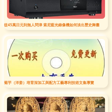
從45萬日元到無人問津 索尼藍光錄像機如何淡出歷史舞臺
菊芋（洋姜）培育深加工與配方工藝專利技術文集導覽