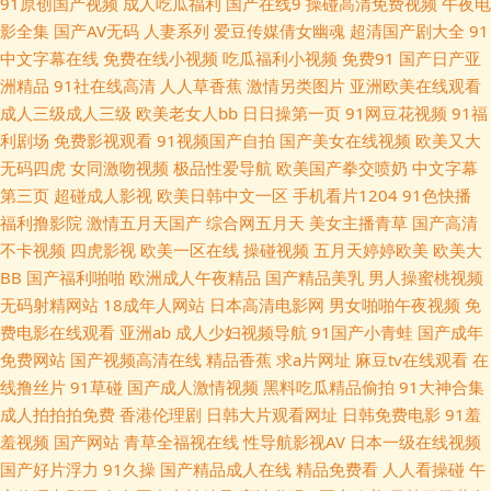
91原创国产视频
成人吃瓜福利
国产在线9
操碰高清免费视频
午夜电
片 久久日韩伊人AV 国产精品国产 超碰91N www馃ぉw91 91视频免费视频
影全集
国产AV无码
人妻系列
爱豆传媒倩女幽魂
超清国产剧大全
91
中文字幕在线
免费在线小视频
吃瓜福利小视频
免费91
国产日产亚
91伊人在线大香蕉 91影业在线视频导航 91视频私拍 91豆花吃瓜 亚洲欧美
洲精品
91社在线高清
人人草香蕉
激情另类图片
亚洲欧美在线观看
成人三级成人三级
欧美老女人bb
日日操第一页
91网豆花视频
91福
日本国产 亚洲天堂2025 婷婷丁香一区二区三区 天堂色网 阿v网站 五月天综
利剧场
免费影视观看
91视频国产自拍
国产美女在线视频
欧美又大
无码四虎
女同激吻视频
极品性爱导航
欧美国产拳交喷奶
中文字幕
合社区 久草资源福利站 九九热久久 91国产精品 福利av导航亚洲 九九精品这
第三页
超碰成人影视
欧美日韩中文一区
手机看片1204
91色快播
福利撸影院
激情五月天国产
综合网五月天
美女主播青草
国产高清
里有 福利导航91 99视频总站 91熊猫免费看黄 wwwcom av大香蕉五月天 91
不卡视频
四虎影视
欧美一区在线
操碰视频
五月天婷婷欧美
欧美大
BB
国产福利啪啪
欧洲成人午夜精品
国产精品美乳
男人操蜜桃视频
在线天堂 91探花第一页 91官方网站在线观看 91jupao 先锋资源无码av 日韩
无码射精网站
18成年人网站
日本高清电影网
男女啪啪午夜视频
免
费电影在线观看
亚洲ab
成人少妇视频导航
91国产小青蛙
国产成年
首页 欧美在线AB视频 日韩视频123区 日韩色综合一本道 日韩三极 三级网站
免费网站
国产视频高清在线
精品香蕉
求a片网址
麻豆tv在线观看
在
线撸丝片
91草碰
国产成人激情视频
黑料吃瓜精品偷拍
91大神合集
欧美美妖做爱TS 久久伊人久久91 国产亚洲欧美专区精品 大香蕉丁香五月份
成人拍拍拍免费
香港伦理剧
日韩大片观看网址
日韩免费电影
91羞
羞视频
国产网站
青草全福视在线
性导航影视AV
日本一级在线视频
国产福利一期二期 国产福利cao 东京热福利导航 成人看片51 91九色熟女露
国产好片浮力
91久操
国产精品成人在线
精品免费看
人人看操碰
午