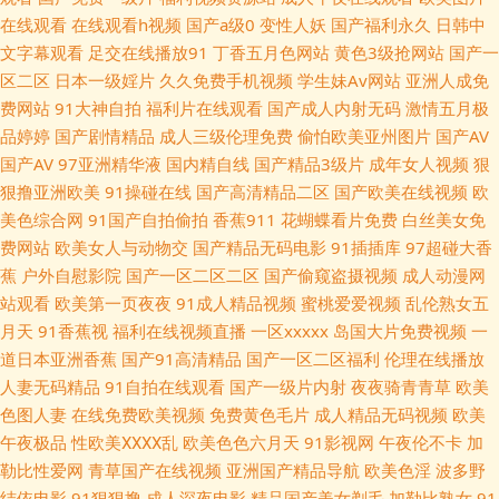
这里有精品 91在线porn 欧美性爱影音先锋 精品久久区 中文精品产品网 麻豆
在线观看
在线观看h视频
国产a级0
变性人妖
国产福利永久
日韩中
文字幕观看
足交在线播放91
丁香五月色网站
黄色3级抢网站
国产一
成人综合 av日韩高清在线 91超碰综合 超碰aV在线观看 精品成人中出国产
区二区
日本一级婬片
久久免费手机视频
学生妹Av网站
亚洲人成免
费网站
91大神自拍
福利片在线观看
国产成人内射无码
激情五月极
91社区成人在线 九1免费版网页 日韩成人人妖在线 日本黄色片子 日韩综合
品婷婷
国产剧情精品
成人三级伦理免费
偷怕欧美亚州图片
国产AV
国产AV
97亚洲精华液
国内精自线
国产精品3级片
成年女人视频
狠
在线精品 俺来也去婷婷听听 内射美女UL 国产久伦精品午夜 国产福利tv 久久
狠撸亚洲欧美
91操碰在线
国产高清精品二区
国产欧美在线视频
欧
美色综合网
91国产自拍偷拍
香蕉911
花蝴蝶看片免费
白丝美女免
99精品久久三级 乱轮天黄 国产三级一区二区 女人资源网影音先锋 国模福利
费网站
欧美女人与动物交
国产精品无码电影
91插插库
97超碰大香
蕉
户外自慰影院
国产一区二区二区
国产偷窥盗摄视频
成人动漫网
91 天堂淫网 欧美一区二区操逼 欧美AⅤ17 91国产乱子伦 九一社区在线观看
站观看
欧美第一页夜夜
91成人精品视频
蜜桃爱爱视频
乱伦熟女五
月天
91香蕉视
福利在线视频直播
一区xxxxx
岛国大片免费视频
一
日韩国产综合系列 麻豆金品剧场 久草福利 浮力影院久久 肏屄色网 91艳情
道日本亚洲香蕉
国产91高清精品
国产一区二区福利
伦理在线播放
人妻无码精品
91自拍在线观看
国产一级片内射
夜夜骑青青草
欧美
91麻豆精品国产 91大神小青蛙搭讪视频 伊人大香蕉娱乐 影音先锋日韩资源
色图人妻
在线免费欧美视频
免费黄色毛片
成人精品无码视频
欧美
午夜极品
性欧美ⅩⅩⅩⅩ乱
欧美色色六月天
91影视网
午夜伦不卡
加
日日摸夜夜爽 日韩精品18页 玖玖热资源 久久乳97 国模吧20p 草莓视频一二
勒比性爱网
青草国产在线视频
亚洲国产精品导航
欧美色淫
波多野
结依电影
91狠狠撸
成人深夜电影
精品国产美女剃毛
加勒比熟女
91